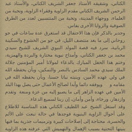
الكتاني، وشقيقه الأستاذ جعفر الشريف الكتاني، والأستاذ عبد
الرحمن الشريف الكتاني مقدم الزاوية وفقراء الزاوية، ونخبة من
العلماء، ووجهاء المدينة، ونخبة من المنتسبين لعدد من الطرق
الصوفية والزوايا الأخرى بفاس.
وجدير بالذكر فإن هذا الاحتفال قد استغرق عدة ساعات في جو
روحاني إلى ما بعد منتصف الليل، في جو من الخشوع والسكينة
الربانية، سرد فيه قصة المولد النبوي الشريف للشيخ سيدي
محمد بن جعفر الكتاني، وأمداح نبوية مختارة والبردة والهمزية،
وختم هذا الحفل المبارك بالدعاء لمولانا أمير المؤمنين جلالة
الملك سيدي محمد السادس بالنصر والتمكين، وبأن يحفظه الله
في ولي عهده الأمين، وينبته نباتا حسنا، وبأن يحفظه الله في
مقامه و ويوفقه دائما وأبدا لصالح الأعمال حتى يصل بهذا البلد
الأمين في عهده الزاهر إلى ما يصبو إليه من عزة ومنعة وتقدم
وازدهار، ورخاء، وأمن وأمان، إن ربنا لسميع الدعاء.
وقد استغل الشيخ عبد اللطيف الكتاني هذه المناسبة للاطلاع
على أحوال الزاوية البنيوية فوجدها في حالة تبعث على الألم
والحسرة، محتاجة إلى إصلاحات كبيرة وترميمات جذرية بما فيها
بنيتها التحتية بسبب الإهمال والتهميش التي عرفته هذه الزاوية