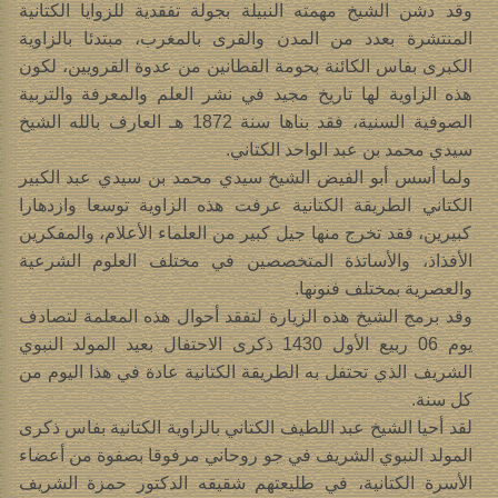
وقد دشن الشيخ مهمته النبيلة بجولة تفقدية للزوايا الكتانية
المنتشرة بعدد من المدن والقرى بالمغرب، مبتدئا بالزاوية
الكبرى بفاس الكائنة بحومة القطانين من عدوة القرويين، لكون
هذه الزاوية لها تاريخ مجيد في نشر العلم والمعرفة والتربية
الصوفية السنية، فقد بناها سنة 1872 هـ العارف بالله الشيخ
سيدي محمد بن عبد الواحد الكتاني.
ولما أسس أبو الفيض الشيخ سيدي محمد بن سيدي عبد الكبير
الكتاني الطريقة الكتانية عرفت هذه الزاوية توسعا وازدهارا
كبيرين، فقد تخرج منها جيل كبير من العلماء الأعلام، والمفكرين
الأفذاذ، والأساتذة المتخصصين في مختلف العلوم الشرعية
والعصرية بمختلف فنونها.
وقد برمج الشيخ هذه الزيارة لتفقد أحوال هذه المعلمة لتصادف
يوم 06 ربيع الأول 1430 ذكرى الاحتفال بعيد المولد النبوي
الشريف الذي تحتفل به الطريقة الكتانية عادة في هذا اليوم من
كل سنة.
لقد أحيا الشيخ عبد اللطيف الكتاني بالزاوية الكتانية بفاس ذكرى
المولد النبوي الشريف في جو روحاني مرفوقا بصفوة من أعضاء
الأسرة الكتانية، في طليعتهم شقيقه الدكتور حمزة الشريف