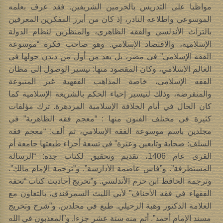
مواظبا على التدريس بالحرمين الشريفين. فقد عرف بعلمه
الموسوعي واطلاعه النادر، إذ كان من أبرز المفكرين المعرفين
بالتراث الأندلسي والفقه الظاهري، والمنظرين لنظام الدولة
الإسلامية، والاقتصاد الإسلامي. وهو صاحب فكرة “موسوعة
الفقه الإسلامي” في مصر، بل يعد من أول من دندن حولها في
العالم الإسلامي، وكان المقصود منها: تيسير الوصول إلى مظان
الفقه الإسلامي، خاصة المذاهب الفقهية غير المتبوعة
والمنقرضة، وذلك لتيسير إحياء الحكم بالشريعة الإسلامية كما
كان الحال في أيام الخلافة الإسلامية المزدهرة. ترك مؤلفات
كثيرة في مختلف الفنون منها : “معجم فقه الظاهرية” في
مجلدين باسم موسوعة الفقه الإسلامي، ثم ألف: “معجم فقه
السلف: صحابة وتابعين وعترة” في تسعة أجزاء طبعتها جامعة أم
القرى عام 1406، تقديم وتحقيق لكتاب جده: “الرسالة
المستطرفة”. و”فاس عاصمة الأدارسة”. و”ترجمة الإمام مالك”.
وترجمة الحافظ ابن حزم الأندلسي. و”تخريج أحاديث كتاب “تحفة
الفقهاء في فقه الأحناف” لأبي الليث السمرقندي، بالتعاون مع
العلامة الدكتور وهبة الزحيلي. طبع في مجلدين. و”شرح وتخريج
مسند الإمام أحمد”. أتم منه ستة عشر جزءا. و”المعذبون في الله