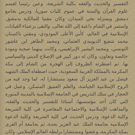
التفسير والحديث والفقه بكلية الشريعة، وعين رئيسا لقسم
علوم القرآن والسنة في عموم كليات سوريا، ودرس بجامع
دمشق وبمنزله بحي الميدان، وكان مفتيا للمالكية بدمشق.
واستمر في الشام داعية إلى الله تعالى، والتقى بزعماء القيادات
الإسلامية في العالم، كأبي الأعلى المودودي، ومفتي باكستان
محمد شفيع الديوبندي العثماني، ومحمد الطاهر ابن عاشور
التونسي، ومحمد البشير الإبراهيمي، وكانت بينهما صحبة ومودة
خالصة وتعاون، وكان له دور كبير في الإصلاح الديني والسياسي
بها. ثم اضطرته الظروف إلى الهجرة من الشام إلى مكة
المكرمة بالمملكة العربية السعودية، حيث اصطفاه الملك الشهيد
فيصل بن عبد العزيز آل سعود مستشارا له، لما وجد فيه من
الروح الإسلامية الجياشة، والعلم العميق المتمكن. وعمل في
الحجاز في سلك التدريس في الجامعة الإسلامية بالمدينة المنورة
التي كان أحد مؤسسيها، أستاذا للتفسير والحديث والفقه،
والمذاهب الإسلامية والاجتماعية المعاصرة في كلية الشريعة
وكلية الدعوة، ودرس الحديث في كلية الشريعة وكلية الدعوة
الإسلامية بجامعة الملك عبد العزيز بجدة، ثم بجامعة أم القرى
بمكة المكرمة، وعضوا ومستشارا برابطة العالم الإسلامي. وكان