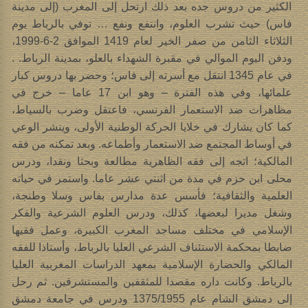
الكثير من دروس جده بعد ذلك ارتحل إلى المغرب (إلى مدينة
فاس) حيث تشرب العلوم، وانتفع ونفع … توفي بالرباط يوم
الثلاثاء الثامن من صفر الخير لعام 1419 الموافق 2-6-1999،
ودفن اليوم الموالي في مقبرة الشهداء بالعلو، بمدينة الرباط. .
في عام 1345 انتقل مع أسرته إلى فاس؛ وحضر بها دروس كبار
علمائها، وفي هذه الفترة – وهو ابن 17 عاما – خرج في
مظاهرات ضد الاستعمار الفرنسي، فاعتقل وضرب بالسياط،
كما كان يشارك في خلايا الحركة الوطنية الأولى، وينشر الوعي
في أوساط المجتمع ضد الاستعمار وأطماعه. وبعد تمكنه من فقه
المالكية؛ اتجه إلى فقه الظاهرية مطالعة وبحثا ونقدا، ودرس
محلى ابن حزم في مدة من اثنتي عشر عاما. واستمر في حياته
العلمية والثقافية؛ فأسس عدة مدارس بفاس وسلا وطنجة،
وشغل مديرا لبعضها، كذلك، ودرس العلوم الشرعية والفكر
الإسلامي في مختلف مساجد المغرب الكبيرة، وعمل فقيها
ضابطا بمحكمة الاستئناف الشرعي العليا بالرباط، وأستاذا للفقه
المالكي والحضارة الإسلامية بمعهد الدراسات المغربية العليا
بالرباط. وكانت داره مقصدا للمثقفين والمستشرقين. ثم رحل
إلى دمشق الشام عام 1375/1955 ودرس في جامعة دمشق