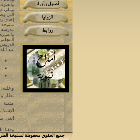
والصوفي 
ويتلى فيه
التي وصف
إحدى رسا
مشيخة ال
مدرسة ع
والسيرة 
المجلس ا
الدروس أ
عبد الله
ا
ا
ا
وعليه، 
نظار وم
متينة 
الإسلام
التي يش
وفقنا ال
جميع الحقوق محفوظة لمشيخة الطريقة الكتانية،