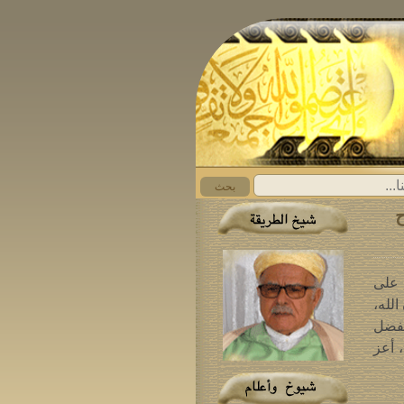
بحث
ح
 على
الله،
 بفضل
 أعز