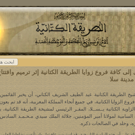
ابحث
عن:
لى كافة فروع زوايا الطريقة الكتانية إثر ترميم وافتتا
مدينة سلا
خ الطريقة الكتانية عبد الطيف الشريف الكتاني، أن يخبر القائمين
وع الزوايا الكتانية، في جميع أنحاء المملكة المغربية، أنه قد تم بعون 
لزاوية الكتانية بــســلا، المقـر الرئيسي لمشيخة الطريقة الكتانية،
 السامية لمولانا أمير المؤمنين، جلالة الملك سيدي مـحـمـد السادس،
ره، وخلد في الصالحات ذكره.
له على أن هذه الزاوية التاريخية، قد استردت عافيتها، واستأنفت نشاطها العلمي