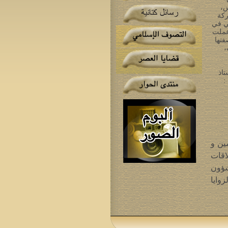
س،
ركة
ني في
 عملت
فتها
،
تاذ
:
ين و
اقات
شؤون
وايا