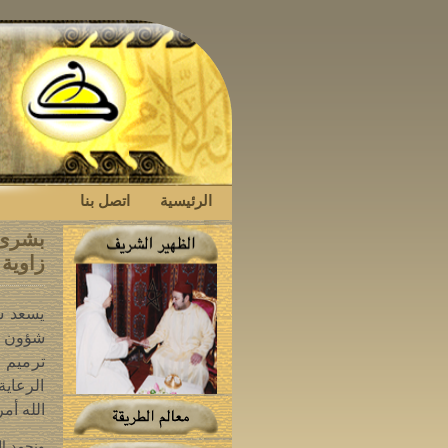
الرئيسية
اتصل بنا
بشرى إ
زاوية 
يسعد شي
شؤون فر
ترميم ا
الرعاية
الله أم
ونحمد ال