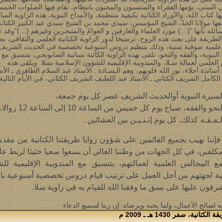
السني، يؤمها الفقراء والمنتسبون والمحبون بانتظام، تقام فيها الصلوات الخم
ا كتاب الله، والأوراد الكتانية بكيفية منتظمة، والأمداح النبوية، هذه الزاوية المبا
ها مولانا الجدّ، الشيخ المؤسس، سيدي محمد بن الشيخ سيدي عبد الكبير الكتا
ئله بأنها “(…) مورد العلماء والعارفين و العوامّ والمتبحرين وغيرهم (…)”وقد
طريقة على بعث هذه الروح، ترسيخا لدور الزاوية الكتانية العلمي والثقافي، بص
لمية صوفية سنية، وذلك بتنظيم دروس أسبوعية تخصصية في الحديث الشريف
النبوية، والفقه والنحو، تلقى بهذه الزاوية الكائنة بسانية الصابونجي، بتنسيق مع
لعلمي لعمالة سـلا، والمندوبية الإقليمية للشؤون الإسلامية بسلا. ويلقي هذه
ساتذة أجلاء، نور الله قلوبهم، وهم الـسـادة : الأستاذ عبد السلام الطاهري ـ الأس
 الكامل الشريف الكتاني ـ الأستاذ عبد اللطيف الشريف الكتاني، في الأيام التالية 
لسيرة النبوية أوالحديث الشريف عصر كل يوم جمعة،
لنحو والفقه، صباح يوم كل خميس من الساعة 10 إلى الساعة 12 زوالا،
لـفـقـه كذلك، كل يوم إثـنـيـن بين العشائين .
فإننا نهيب بجميع القائمين على شؤون زوايا طريقتنا الكتانية من مقدم
كلفين، في كل الجهات من وطننا الغالي أن يسعوا سعيا حثيثا لربط عل
مع المجالس العلمية لعمالتهم، بتنسيق مع المندوبية الإقليمية لل
ية لجهتهم من أجل العمل على ترتيب قيام دروس تخصصية أسبوعية بالز
رفون عليها على نسق ما وفقنا الله للقيام به في زاوية سلا.
له لصالح الأعمال، ولما يحبه ويرضاه. إن ربنا لسميع الدعاء.
 صفر 1430 هـ ـ 2009 م