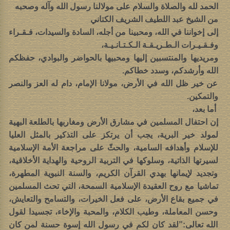
الحمد لله والصلاة والسلام على مولالنا رسول الله وآله وصحبه
من الشيخ عبد اللطيف الشريف الكتاني
إلى إخواننا في الله، ومحبينا من أجله، السادة والسيدات، فـقـراء
وفـقـيـرات الـطـريـقـة الـكـتـانـيـة،
ومريديها والمنتسبين إليها ومحبيها بالحواضر والبوادي، حفظكم
الله وأرشدكم، وسدد خطاكم.
عن خير ظل الله في الأرض، مولانا الإمام، دام له العز والنصر
والتمكين.
أما بعد،
إن احتفال المسلمين في مشارق الأرض ومغاربها بالطلعة البهية
لمولد خير البرية، يجب أن يرتكز على التذكير بالمثل العليا
للإسلام وأهدافه السامية، والحثّ على مراجعة الأمة الإسلامية
لسيرتها الذاتية، وسلوكها في التربية الروحية والهداية الأخلاقية،
وتجديد لإيمانها بهدي القرآن الكريم، والسنة النبوية المطهرة،
تماشيا مع روح العقيدة الإسلامية السمحة، التي تحث المسلمين
في جميع بقاع الأرض، على فعل الخيرات، والتسامح والتعايش،
وحسن المعاملة، وطيب الكلام، والمحبة والإخاء، تجسيدا لقول
الله تعالى:”لقد كان لكم في رسول الله إسوة حسنة لمن كان