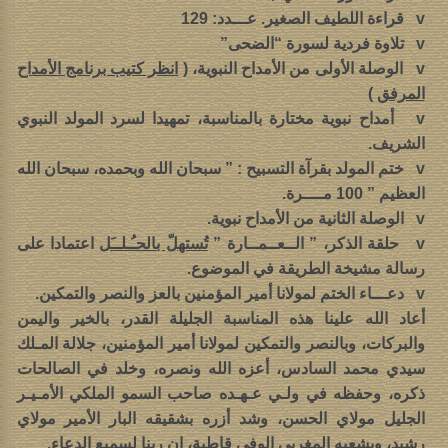
v قراءة اللطيف الصغير. عـــدد: 129
v تلاوة فردية لسورة “الضحى”
v الوصلة الأولى من الأمداح النبوية، (
انظر كتيب برنامج الأمداح
المرفق
)
v أمداح نبوية مختارة بالمناسبة، تمهيدا لسرد المولد النبوي
الشريف.
v ختم المولد بقرآة التسبيح : ” سبحان الله وبحمده، سبحان الله
العظيم ” 100 مــــرة.
v الوصلة الثانية من الأمداح نبوية.
v حلقة الذكر، ” الــعــمــارة ”
تُستهلّ بالحـُـلــَل
اعتمادا على
رسالة مشيخة الطريقة في الموضوع.
v دعـــاء الختم لمولانا أمير المؤمنين بالعز والنصر والتمكين.
أعاد الله علينا هذه المناسبة الجليلة القدر، بالخير واليمن
والبركات، وبالنصر والتمكين لمولانا أمير المؤمنين، جلالة المـلك
سيدي محمد السادس، أعزه الله ونصره، وخلد في الصالحات
ذكره، وحفظه في ولـي عـهـده صاحب السمو الملكي الأمـيـر
الجليل مولاي الحسن، وشد أزره بشقيقه البار الأمير مولاي
رشيد، وبشعبه المغربي الوفي قاطبة، إن ربنا لسميع الدعاء.