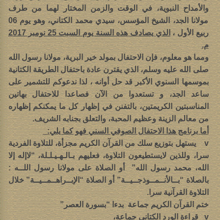
والأمداح النبوية، في الوقت والزمن المختار لهما من طرف
مولانا الجد، الشيخ المؤسس، سيدي محمد الكتاني، وهو يوم 06
ربيع الأول ،
الذي يصادف هذه السنة يوم السبت 25 نومبر 2017
م.
ومما هو معلوم، فإن الاحتفال بمولد خير البرية، مولانا رسول الله
صلى الله عليه وسلم، الذي يقترن عادة باحتفال الطريقة الكتانية
بموسمها السنوي الأكبر قد حل أوانه ، لذا ندعوكم للتشمير على
ساعد الجد، و تستعدوا من الآن فصاعدا للاحتفال بهاتين
المناسبتين الكريمتين، بالتفنن في إظهار كل ما يمكنكم إظهاره
من معالم الزينة وعظيم المحبة، والتعلق بجنابه الشريف.
أما برنامج هذا الاحتفال الصوفي السني فهو كما يلي:
v يستهل بتوزيع سلك من القرآن الكريم مجزأة، للتلاوة الفردية
سرا، وللذين لايستطيعون التلاوة، فعليهم بـالـهـيـلـلة، “لاإله إلا
الله، محمد رسول الله” أو الصلاة على مولانا رسول اللــه :
بالصلاة “بــالأنــمــوذجــيــة” أو الصلاة “الإبــراهــمــيــة” خلال
التلاوة القرآنية سرا.
ختم القرآن الكريم جماعة بدءا “بسورة العصر”
v قراءة الورد الكتاني جماعة،