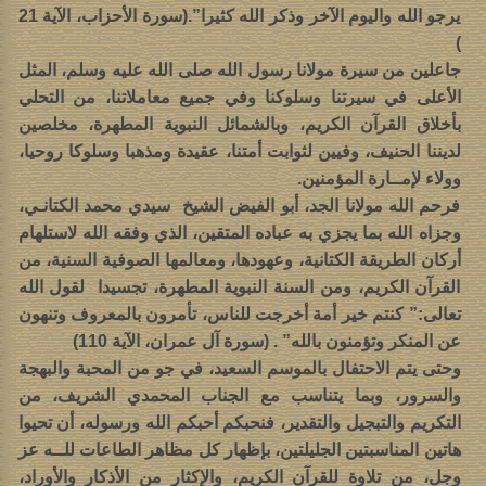
يرجو الله واليوم الآخر وذكر الله كثيرا”.(سورة الأحزاب، الآية 21
)
جاعلين من سيرة مولانا رسول الله صلى الله عليه وسلم، المثل
الأعلى في سيرتنا وسلوكنا وفي جميع معاملاتنا، من التحلي
بأخلاق القرآن الكريم، وبالشمائل النبوية المطهرة، مخلصين
لديننا الحنيف، وفيين لثوابت أمتنا، عقيدة ومذهبا وسلوكا روحيا،
وولاء لإمــارة المؤمنين.
فرحم الله مولانا الجد، أبو الفيض الشيخ سيدي محمد الكتانـي،
وجزاه الله بما يجزي به عباده المتقين، الذي وفقه الله لاستلهام
أركان الطريقة الكتانية، وعهودها، ومعالمها الصوفية السنية، من
القرآن الكريم، ومن السنة النبوية المطهرة، تجسيدا لقول الله
تعالى:” كنتم خير أمة أخرجت للناس، تأمرون بالمعروف وتنهون
عن المنكر وتؤمنون بالله” . (سورة آل عمران، الآية 110)
وحتى يتم الاحتفال بالموسم السعيد، في جو من المحبة والبهجة
والسرور، وبما يتناسب مع الجناب المحمدي الشريف، من
التكريم والتبجيل والتقدير، فنحبكم أحبكم الله ورسوله، أن تحيوا
هاتين المناسبتين الجليلتين، بإظهار كل مظاهر الطاعات للــه عز
وجل، من تلاوة للقرآن الكريم، والإكثار من الأذكار والأوراد،