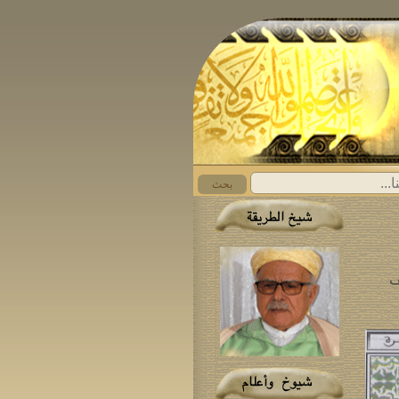
بحث
ف