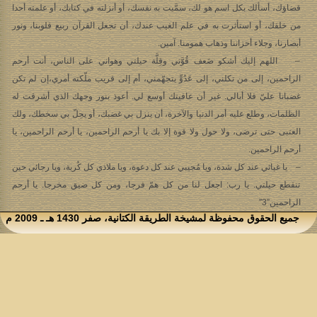
قضاؤك، أسألك بكل اسم هو لك، سمَّيت به نفسك، أو أنزلته في كتابك، أو علمته أحدا
من خلقك، أو استأثرت به في علم الغيب عندك، أن تجعل القرآن ربيع قلوبنا، ونور
أبصارنا، وجلاء أحزاننا وذهاب همومنا. آمين.
– اللهم إليك أشكو ضَعف قُوَّتي وقِلَّة حيلتي وهواني على الناس، أنت أرحم
الراحمين، إلى من تكلني، إلى عَدُوٍّ يتجهّمني، أم إلى قريب ملّكته أمري،إن لم تكن
غضبانا عليّ فلا أبالي. غير أن عافيتك أوسع لي. أعوذ بنور وجهك الذي أشرقت له
الظلمات، وطلع عليه أمر الدنيا والآخرة، أن ينزل بي غضبك، أو يحِلّ بي سخطك، ولك
العتبى حتى ترضى، ولا حول ولا قوة إلا بك يا أرحم الراحمين، يا أرحم الراحمين، يا
أرحم الراحمين.
– يا غياثي عند كل شدة، ويا مُجيبي عند كل دعوة، ويا ملاذي كل كُربة، ويا رجائي حين
تنقطع حيلتي. يا رب: اجعل لنا من كل همّ فرجا، ومن كل ضيق مخرجا. يا أرحم
الراحمين”3″
جميع الحقوق محفوظة لمشيخة الطريقة الكتانية، صفر 1430 هـ ـ 2009 م