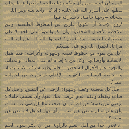
النبوة في قوله : من رأى منكم رؤيا صالحة فليقصها علينا. وذلك
ليطلع على أسرار الله في خلقه ؛ إذ كل واحد بينه وبين الله –
سبحانه – وجهة خاصة، لا يشاركه فيها
“روح الإخاء: أن تكونوا عارين عن الحظوظ الطبيعية، وعن
ملاحظة الأحوال الشخصية، وأن تكونوا عونا على الحق لا على
مقتضيات النفوس، وإذا قمتم ؛ فقوموا بالله لله عن أمر الله،
مراعاة لحقوق الله ولو على أنفسكم”.
“كل من يقوم مع حظوظ نفسه وشهواته وأغراضه؛ فقد أهمل
الإنسانية وأوضاعها. وكل من لا إقدام له على المعالي والمعاني
والتجرد عن الأحوال الشخصية ؛ فلم يظهر شرف الإنسانية، إذ
من خاصية الإنسانية : الشهامة والإقدام، بل من خواص الحيوانية
أيضا!”.
“أصل كل معصية وغفلة وشهوة: الرضى عن النفس. وأصل كل
طاعة ويقظة وعفة: عدم الرضى منك عنها. وأن تصحب جاهلا لا
يرضى عن نفسه؛ خير لك من أن تصحب عالما يرضى عن نفسه،
وأي علم لعالم يرضى عن نفسه، وأي جهل لجاهل لا يرضى عن
نفسه ؟…
“لا نعذر أحدا من أهل العلم بالزاوية من أن يكثر سواد العلم