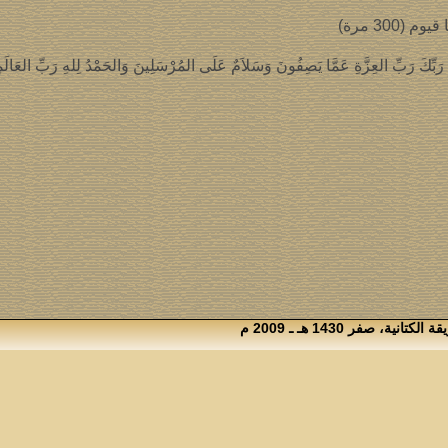
م (300 مرة)
َبِّكَ رَبِّ العِزَّةِ عَمَّا يَصِفُونَ وَسَلاَمٌ عَلَى المُرْسَلِينَ وَالحَمْدُ لِلهِ رَبِّ العَالَم
 صفر 1430 هـ ـ 2009 م