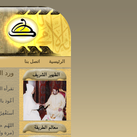
الرئيسية
اتصل بنا
ورد ال
تقرأه ا
أعُوذ بال
أستَغْفِرُ
اللهُم صَ
(مرة وا