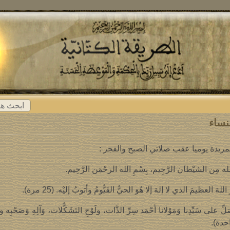
ابحث
عن:
نساء
لمريدة يوميا عقب صلاتي الصبح والفجر :
له مِن الشيْطان الرَّجِيم، بِسْمِ الله الرحْمَن الرَّحِيم.
 اللهَ العظيمَ الذي لا إلهَ إلا هُوَ الحيُّ القَيُّومُ وأتوبُ إليْه. (25 مرة).
لِّ على سَيِّدِنا وَمَوْلانا أَحْمَد سِرِّ الذَّات، ولَوْحِ التَشَكُّلات، وَآلِهِ وَصَحْبِه
حدة).