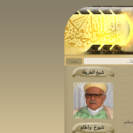
بحث
 وسلم.