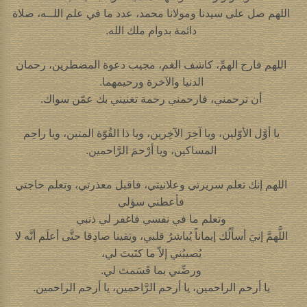
اللهم صل على سيدنا ومولانا محمد، عدد ما في علم اللــه، صلاة
دائمة بدوام ملك الله.
اللهم فارج الهمِّ، كاشف الغم، مجيب دعوة المضطرين، رحمان
الدنيا والآخرة ورحيمهما.
أن ترحمني، فارحمني رحمة تغنيني بك عمّن سواك.
يا أوَّل الأوّلين، ويا آخِرَ الآخِرين، ويا ذا القُوّة المتين، ويا راحِم
المساكين، ويا أرْحمَ الرَّاحمين.
اللهم إنك تعلم سريرتي وعلانيتي، فاقبل معذرتي، وتعلم حاجتي
فأعطني سؤلي
وتعلم ما في نفسي فاغفر لي ذنبي
اللَّهمَّ إنيَ أسأَلُك إيماناً يُباشرُ قلبي، ويَقينا صادِقا حتَّى أعلَم أنَّه لا
يُصيبُني إلاّ ما كتَبتَ لي،
ورضِّني بما قَسَمتَ لي.
يا أرحم الراحمين، يا أرحم الرَّاحمين، يا أرحم الراحمين.