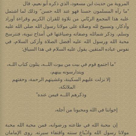
المروية من حديث ابن مسعود، الذي ذكره أبو نعيم، قال
“ما رآه المسلمون حسنا فهو عند الله حسن” وذلك لما اشتمل
عليه هذا المجمع الربّاني من تلاوة للقران الكريم وقراءة أوراد
وأذكار، وتسبيح لله وصلاة على مولانا رسول الله صلى الله عليه
وسلم، وذكر شمائله وصفاته وصياغتها في أمداح نبوية، فتترسخ
محبة الله ورسول الله عليه أفضل الصلاة وأزكى السلام، في
نفوس عباده المتقين. يقول عليه السلام في هذا السياق:
“ما اجتمع قوم في بيت من بيوت اللــه، يتلون كتاب اللـه،
ويتدارسونه بينهم،
إلا نزلت عليهم السكينة، وغشيتهم الرحمة، وحفتهم
الملائكة،
وذكرهم اللــه فيمن عنده”
إخواننا في الله ومحبونا من أجله،
إن محبة الله في طاعته ورضوانه، فمن محبة الله محبة
مولانا رسول الله واتـّباع سنته واقتفاء سيرته. روى الإمامان