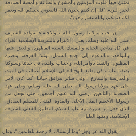
تمتلئ فيها قلوب المؤمنين بالخشوع والطاعة والمحبة الصادقة
لخير البرية. “قل إن كنتم تحبون الله فاتبعوني يحببكم الله ويغفر
لكم ذنوبكم، والله غفور رحيم”،
إن حب مولالنا رسول الله ، والاحتفاء بمولده الشريف
صلى الله عليه وسلم، يعني : الالتزام بالشريعة الإسلامية الغراء
في كل مناحي الحياة، والتمسك بالسنة المطهرة، والعض عليها
بالنواجذ، وبالدعوة إلى جمع الشمل، ونبذ الفرقة، ونصرة
المظلوم، والتقيد بأوامر الله، واجتناب نواهيه، في حياتنا وسلوكنا
بصفة عامة، كي يطبع النهج العملي للإسلام أعمالنا، في البيت
والمدرسة والشارع ، وفي سائر مرافق حياتنا، كما كان الأمر
على عهد مولانا رسول الله صلى الله عليه وسلم، وعلى عهد
الصحابة والتابعين، رضي الله عنهم أجمعين، حتى نجعل من
رسولنا الأعظم المثل الأعلى والقدوة المثلى للمسلم الصادق،
الذي جعل من سيرة نبيه عليه السلام، التطبيق الفعلي للشريعة
الإسلامية، ومثلها العليا.
يقول الله عز وجل “وما أرسلناك إلا رحمة للعالمين “، وقال