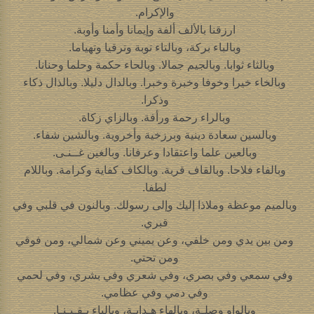
والإكرام.
ارزقنا بالألف ألفة وإيمانا وأمنا وأوبة.
وبالباء بركة، وبالتاء توبة وترقيا وتهياما.
وبالثاء ثوابا. وبالجيم جمالا. وبالحاء حكمة وحلما وحنانا.
وبالخاء خيرا وخوفا وخبرة وخبرا. وبالدال دليلا. وبالذال ذكاء
وذكرا.
وبالراء رحمة ورأفة. وبالزاي زكاة.
وبالسين سعادة دينية وبرزخية وأخروية. وبالشين شفاء.
وبالعين علما واعتقادا وعرفانا. وبالغين غــنـى.
وبالفاء فلاحا. وبالقاف قربة. وبالكاف كفاية وكرامة. وباللام
لطفا.
وبالميم موعظة وملاذا إليك وإلى رسولك. وبالنون في قلبي وفي
قبري.
ومن بين يدي ومن خلفي، وعن يميني وعن شمالي، ومن فوقي
ومن تحتي.
وفي سمعي وفي بصري، وفي شعري وفي بشري، وفي لحمي
وفي دمي وفي عظامي.
وبالواو وصلـة، وبالهاء هـدايـة، وبالياء يـقـيـنـا.