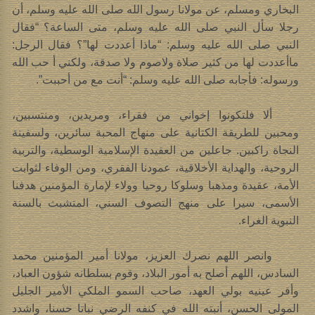
البخاري ومسلم، عن مولانا رسول الله صلى الله عليه وسلم، أن
رجلا سأل النبي صلى الله عليه وسلم، متى الساعة؟ “فقال
النبي صلى الله عليه وسلم: “ماذا أعددت لها”؟ فقال الرجل:
ماأعددت لها من كثير صلاة ولاصوم ولا صدقة، ولكني أ حب الله
ورسوله: فأجابه صلى الله عليه وسلم: “أنت مع من أحببت”.
ألا فلتكونوا إخواني من فقراء، ومريدين، ومنتسبين،
ومحبين للطريقة الكتانية على منهاج المحبة سائرين، ولسفينة
النجاة راكبين. جاعلين من العقيدة الإسلامية الوسطية، والتربية
الروحية، والهداية الأخلاقية، عمودنا الفقري، ومن الوفاء لثوابت
الأمة، عقيدة ومذهبا وسلوكا روحيا وولاء لإمارة المؤمنين هدفنا
الأسمى، سيرا على منهج التصوف السني، المتشبث بالسنة
النبوية الغراء.
وانصر اللهم نصرك العزيز، مولانا أمير المؤمنين محمد
السادس، اللهم أصلح به أمور البلاد، وقوم بسلطانه شؤون العباد،
وأقر عينيه بولي العهد، صاحب السمو الملكي الأمير الجليل
المولى الحسن، أنبته الله في كنفه الرضي نباتا حسنا، واشدد