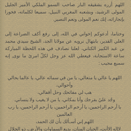
اللهم أزره بشقيقه البار صاحب السمو الملكي الأمير الجليل
المولى الرشيد، وبشعبه المغربي النبيل، سميعا لكلماته، فخورا
بإنجازاته، إنك نعم المولى ونعم النصير.
وختاما، أدعوكم إخواني في الله، إلى رفع أكف الضراعة إلى
العلي القدير، بابتهال نرويه عن مولانا الجد، الشيخ سيدي محمد
بن عبد الكبير الكتاني، لعلنا نصادف في هذه اللحظة المباركة
ساعة الاستجابة، فيعطي الله عز وجل لكلّ امرئ ما نوى, إنه
سميع مجيب :
اللهم يا عالي يا متعالي، يا من في سمائه عالي، يا عالما بحالي
وأحوالي،
هب لي مفاتحك وحل أقفالي،
وجُد عليً بفرجك وأنا بمكاني، يا من لا يغيب ولا ينساني.
يا أرحم الراحمين، يا أرحم الراحمين، يا أرحم الراحمين، يا رب
العالمين
اللهم إني أسـألك بأن لك الحمد،
لاإله إلاأنت، الحنان المنان، بديع السماوات والأرض، ذو الجلال