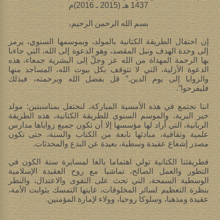
1437 هـ (2015 ـ 2016)م
بسم الله الرحمن الرحيم،
إن احتفال الطريقة الكتانية بالمولد، وبموسمها السنوي، يرمز
إلى وحدة الهدف ونبل المقصد، وهو الدعوة إلى الله، التي جاءنا
بها الرحمة المهداة من الله عز وجلّ إلى البشرية جمعاء، هذه
الدعوة الأزلية، التي لا تتوقف بكل بيوت الله، المساجد منها
والزوايا إلى يوم الدين.” قل بفضل الله وبرحمته، فبذلك
فليفرحوا”.
اننا نجتمع في هذه الأمسية المباركة، لنحتفل بمناسبتين: مولد
خير البرية، والموسم السنوي للطريقة الكتانية، هذه الطريقة
الربانية، التي أراد لها مؤسسها إلا أن تكون جميع زواياها مدارس
علمية وثقافية، مبادئها نابعة من الكتاب والسنة، حتى تكون
مصدر إشعاع عقيدة وسطية، بعيدة عن البدع والمحدثات.
فطريقتنا الكتانية تولي اهتماما بالغا لمسايرة سنة الكون في
التطور والعمل الصالح، تماشيا مع روح العقيدة الإسلامية
الوسطية السمحة، التي تحث على التقوى والاعتدال، والنظر
بنظرة التعظيم لسائر المخلوقات، غايتها التمسك بثوابت الأمة،
عقيدة ومذهبا، وسلوكا روحيا، وولاء لإمارة المؤمنين.