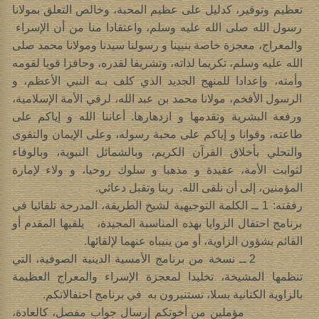
تعظيم وتوقير، كدليل على عظيم المحبة، وخالص التعلق بمولانا
رسول الله صلى الله عليه وسلم، واعتقادا منا من أن الإسراء
والمعراج، معجزة خاصة بنبينا و رسولنا سيدنا ومولانا محمد صلى
الله عليه وسلم، تكريما لذاته، وتشريفا لقدره، وحافزا قويا لقومه
وأمته، وإعدادا للمنهج الجديد الذي كلف بـه النبي الأعظم، و
الرسول الأفخم، مولانا محمد بن عبد الله، لرقي الأمة الإسلامية،
ورفعة البشرية وتقدمها و ازدهارها. أعاننا الله و إياكم على
طاعته، وقوانا و إياكم على محبة رسوله، وعلى الإيمان والتقوى
والتحلي بأخلاق القرآن الكريم، وبالشمائل النبوية، وبالوفاء
لثوابت الأمة، عقيدة و مذهبا و سلوك روحيا، و ولاء لإمارة
المؤمنين، إلى أن نلقى الله. ربنا وتقبل دعائي.
رفقته: 1 ــ الكلمة التوجيهية لشيخ الطريقة، المدرجة تلقائيا في
برنامج احتفال الزوايا بهذه المناسبة المجيدة، يلقيها المقدم أو
القائم بشؤون الزاوية، أو من ينيباه عنهما لإلقائها.
2 ــ نسخة من برنامج الأمسية الدينية الصوفية، التي
تنظمها المشيخة، تخليدا لمعجزة الإسراء والمعراج العظيمة
بالزاوية الكتانية بسلا، تستنيرون به في برنامج احتفالاتكم.
مؤملين من أخوتكم إرسال جواب مفصل، كالعادة،