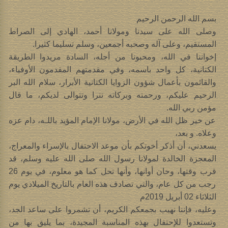
بسم الله الرحمن الرحيم
وصلى الله على سيدنا ومولانا أحمد، الهادي إلى الصراط
المستقيم، وعلى آله وصحبه أجمعين، وسلم تسليما كثيرا.
إخواننا في الله، ومحبونا من أجله، السادة مريدوا الطريقة
الكتانية، كل واحد باسمه، وفي مقدمتهم المقدمون الأوفياء،
والقائمون بأعمال شؤون الزوايا الكتانية الأبرار، سلام الله البر
الرحيم عليكم، ورحمته وبركاته تترا وتتوالى لديكم، ما قال
مؤمن ربي الله.
عن خير ظل الله في الأرض، مولانا الإمام المؤيد باللـه، دام عزه
وعلاه. و بعد،
يسعدني، أن أذكر أخوتكم بأن موعد الاحتفال بالإسراء والمعراج،
المعجزة الخالدة لمولانا رسول الله صلى الله عليه وسلم، قد
قرب وقتها، وحان أوانها، وأنها تحل كما هو معلوم، في يوم 26
رجب من كل عام، والتي تصادف هذه العام بالتاريخ الميلادي يوم
الثلاثاء 02 أبريل 2019م
وعليه، فإننا نهيب بجمعكم الكريم، أن تشمروا على ساعد الجد،
وتستعدوا للإحتفال بهذه المناسبة المجيدة، بما يليق بها من